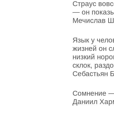
Страус вовс
— он показы
Мечислав Ш
Язык у чело
жизней он с
низкий норо
склок, раздо
Себастьян 
Сомнение — 
Даниил Хар