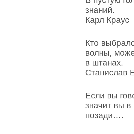
В пустую го
знаний.
Карл Краус
Кто выбралс
волны, може
в штанах.
Станислав 
Если вы гов
значит вы в 
позади….