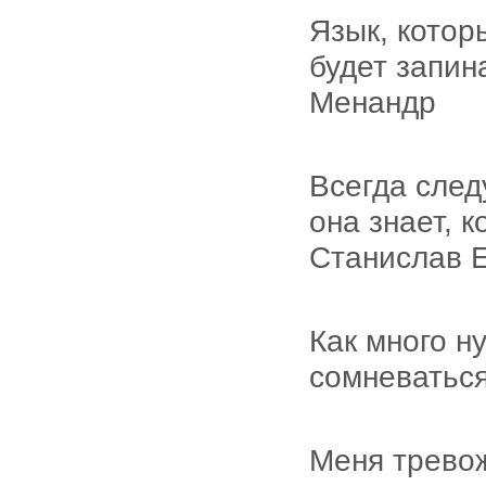
Язык, котор
будет запин
Менандр
Всегда след
она знает, к
Станислав 
Как много н
сомневаться
Меня тревож