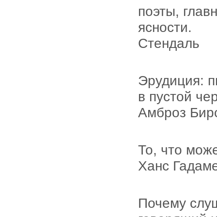
поэты, глав
ясности.
Стендаль
Эрудиция: п
в пустой че
Амброз Бир
То, что може
Ханс Гадам
Почему слу