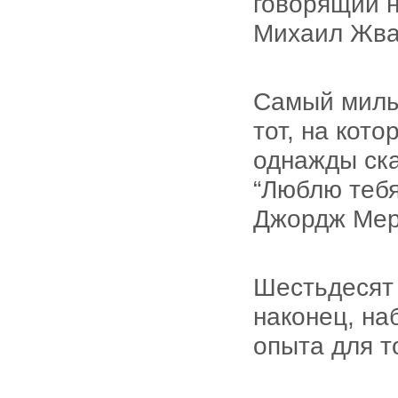
говорящий н
Михаил Жва
Самый милы
тот, на кото
однажды ска
“Люблю тебя
Джордж Мер
Шестьдесят 
наконец, на
опыта для т