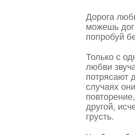
Дорога любв
можешь догн
попробуй бе
Только с о
любви звуча
потрясают д
случаях он
повторение
другой, исч
грусть.