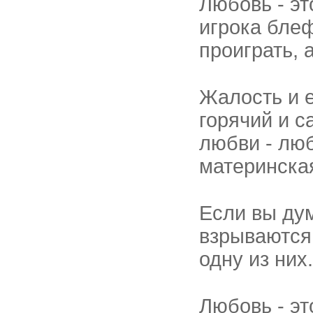
Любовь - эт
игрока бле
проиграть, а
Жалость и е
горячий и 
любви - лю
материнска
Если вы ду
взрываются,
одну из них.
Любовь - эт