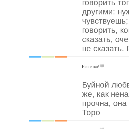
говорить то
другими: ну
чувствуешь; 
говорить, к
сказать, оче
не сказать.
Нравится!
Буйной любв
же, как нен
прочна, она 
Торо