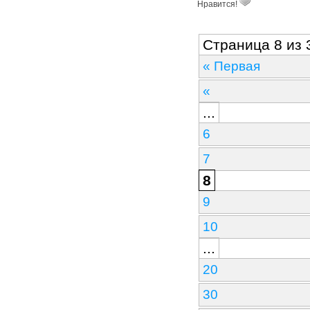
Нравится!
Страница 8 из 
« Первая
«
...
6
7
8
9
10
...
20
30