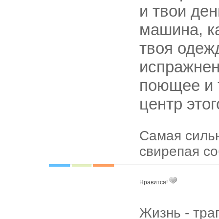
и твои ден
машина, к
твоя одеж
испражнен
поющее и 
центр это
Самая сильн
свирепая со­
Нравится!
Жизнь - траг