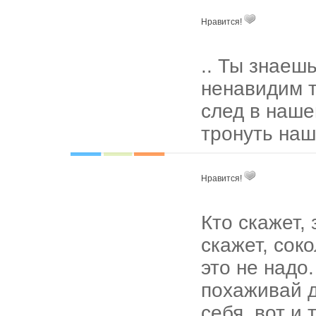
Нравится!
.. Ты знаешь
ненавидим т
след в нашей
тронуть наше
Нравится!
Кто скажет,
скажет, сок
это не надо.
похаживай д
себя, вот и 