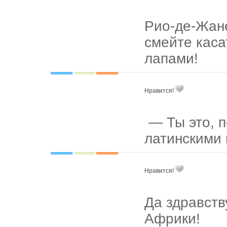
Рио-де-Жане
смейте каса
лапами!
Нравится!
— Ты это, п
латинскими
Нравится!
Да здравств
Африки!