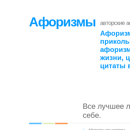
Афоризмы
авторские 
Афоризм
приколь
афоризм
жизни, 
цитаты 
Все лучшее л
себе.
Афоризмы про человека
,