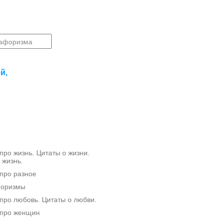
й,
ро жизнь. Цитаты о жизни.
 жизнь.
про разное
форизмы
ро любовь. Цитаты о любви.
про женщин