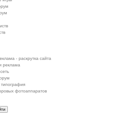
орум
рум
мств
ств
еклама - раскрутка сайта
и реклама
сеть
орум
 типография
фровых фотоаппаратов