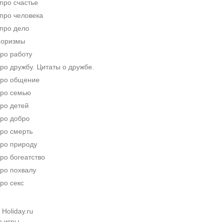
про счастье
про человека
про дело
форизмы
ро работу
о дружбу. Цитаты о дружбе.
ро общение
ро семью
ро детей
ро добро
ро смерть
ро природу
ро богеатство
ро похвалу
ро секс
Holiday.ru
е игры