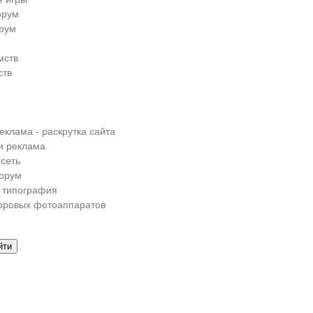
орум
рум
мств
ств
еклама - раскрутка сайта
и реклама
сеть
орум
 типография
фровых фотоаппаратов