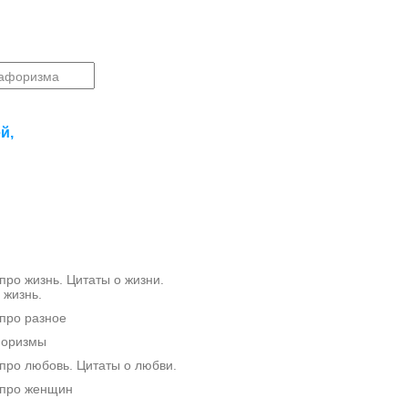
й,
ро жизнь. Цитаты о жизни.
 жизнь.
про разное
форизмы
ро любовь. Цитаты о любви.
про женщин