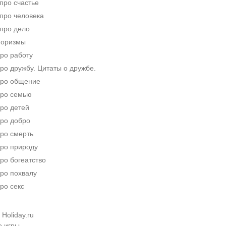
про счастье
про человека
про дело
форизмы
ро работу
о дружбу. Цитаты о дружбе.
ро общение
ро семью
ро детей
ро добро
ро смерть
ро природу
ро богеатство
ро похвалу
ро секс
Holiday.ru
е игры