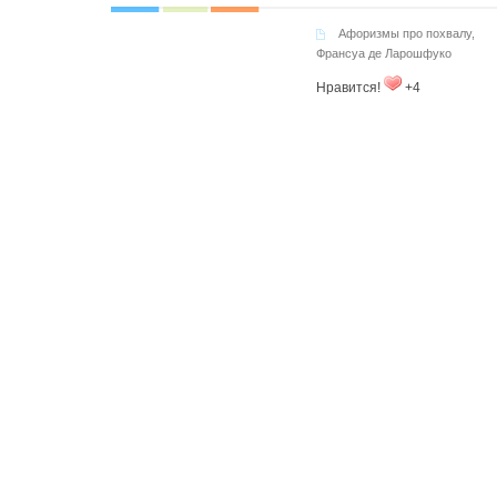
Афоризмы про похвалу
,
Франсуа де Ларошфуко
Нравится!
+4