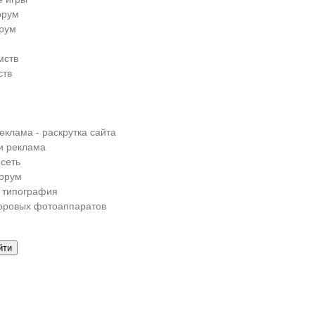
орум
рум
мств
ств
еклама - раскрутка сайта
и реклама
сеть
орум
 типография
фровых фотоаппаратов