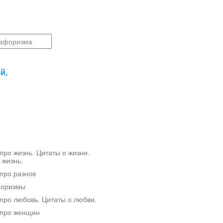
й,
ро жизнь. Цитаты о жизни.
 жизнь.
про разное
форизмы
ро любовь. Цитаты о любви.
про женщин