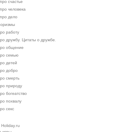
про счастье
про человека
про дело
форизмы
ро работу
о дружбу. Цитаты о дружбе.
ро общение
ро семью
ро детей
ро добро
ро смерть
ро природу
ро богеатство
ро похвалу
ро секс
Holiday.ru
е игры