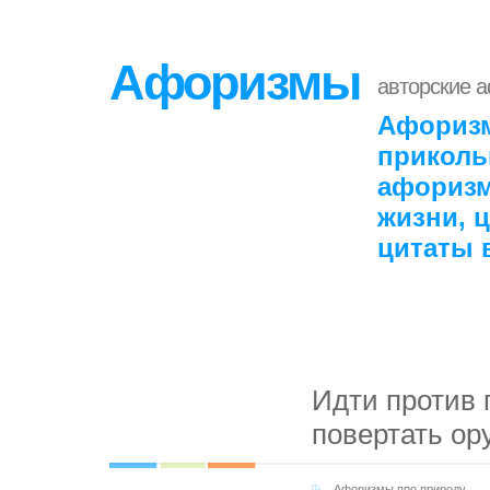
Афоризмы
авторские 
Афоризм
приколь
афоризм
жизни, 
цитаты 
Идти против п
повертать ор
Афоризмы про природу
,