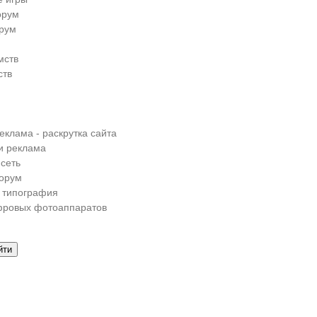
орум
рум
мств
ств
еклама - раскрутка сайта
и реклама
сеть
орум
 типография
фровых фотоаппаратов