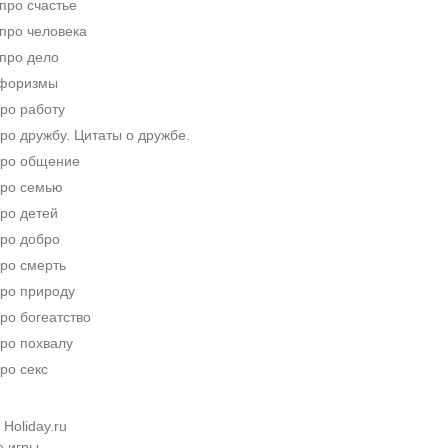
про счастье
про человека
про дело
афоризмы
ро работу
о дружбу. Цитаты о дружбе.
ро общение
ро семью
ро детей
ро добро
ро смерть
ро природу
ро богеатство
ро похвалу
ро секс
Holiday.ru
е игры