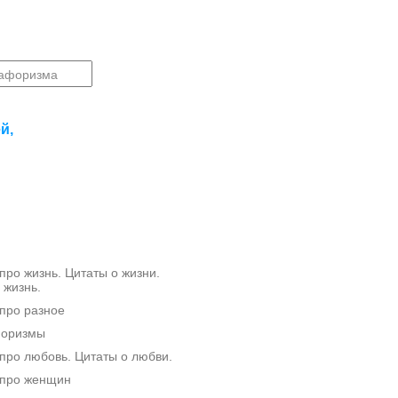
й,
ро жизнь. Цитаты о жизни.
 жизнь.
про разное
форизмы
ро любовь. Цитаты о любви.
про женщин