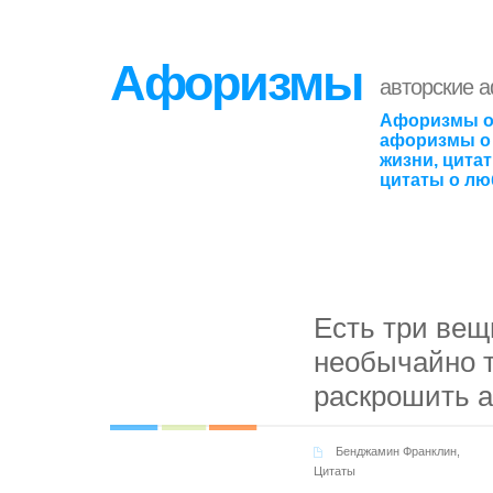
Афоризмы
авторские 
Афоризмы о
афоризмы о 
жизни, цита
цитаты о лю
Есть три вещ
необычайно т
раскрошить а
Бенджамин Франклин
,
Цитаты