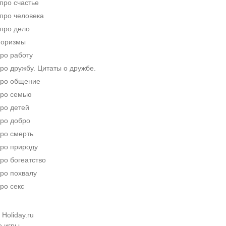
про счастье
про человека
про дело
форизмы
ро работу
о дружбу. Цитаты о дружбе.
ро общение
ро семью
ро детей
ро добро
ро смерть
ро природу
ро богеатство
ро похвалу
ро секс
Holiday.ru
е игры