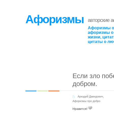
Афоризмы
авторские 
Афоризмы о
афоризмы о 
жизни, цита
цитаты о лю
Если зло поб
добром.
Аркадий Давидович
,
Афоризмы про добро
Нравится!