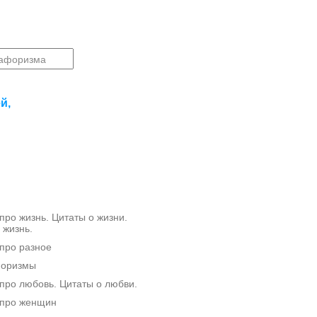
й,
ро жизнь. Цитаты о жизни.
 жизнь.
про разное
форизмы
ро любовь. Цитаты о любви.
про женщин