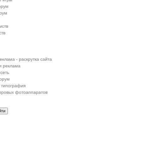
орум
рум
мств
ств
еклама - раскрутка сайта
и реклама
сеть
орум
 типография
фровых фотоаппаратов