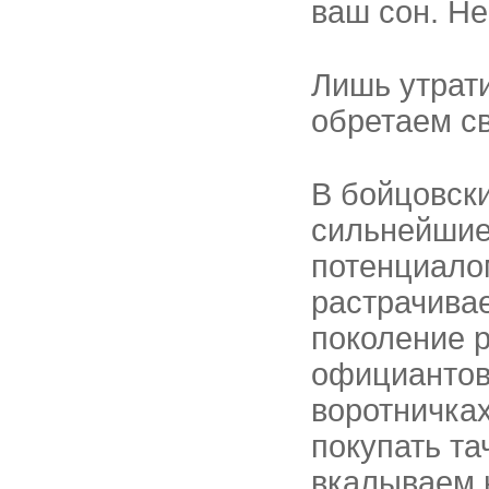
ваш сон. Не
Лишь утрати
обретаем с
В бойцовск
сильнейшие
потенциало
растрачива
поколение р
официантов
воротничках
покупать та
вкалываем 