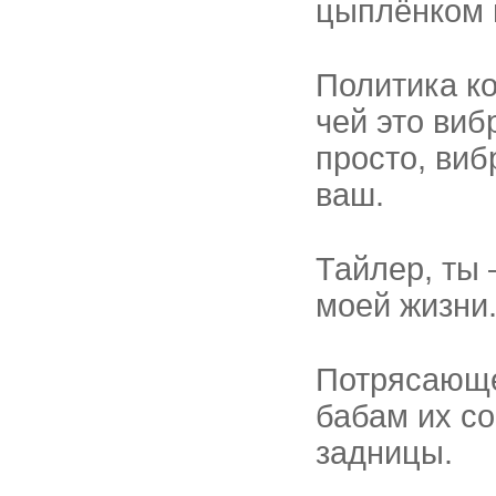
цыплёнком 
Политика к
чей это виб
просто, виб
ваш.
Тайлер, ты 
моей жизни
Потрясающе
бабам их с
задницы.