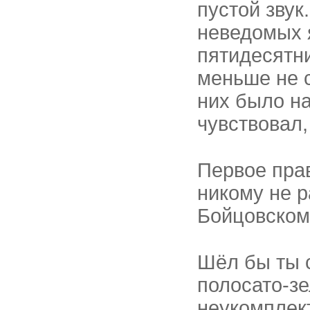
пустой звук
неведомых я
пятидесятн
меньше не с
них было н
чувствовал,
Первое пра
никому не р
Бойцовском
Шёл бы ты 
полосато-зе
неукомплект