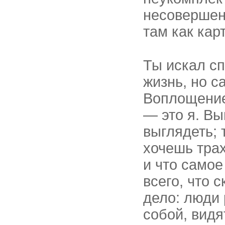
несовершен
там как кар
Ты искал с
жизнь, но с
Воплощение
— это я. Вы
выглядеть; 
хочешь трах
и что самое
всего, что 
дело: люди 
собой, видя