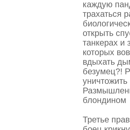
каждую панд
трахаться 
биологическ
открыть сп
танкерах и 
которых вов
вдыхать ды
безумец?! Р
уничтожить 
Размышлени
блондином
Третье прав
боец крикну