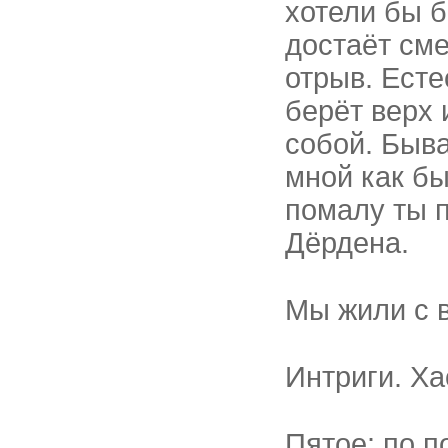
хотели бы б
достаёт сме
отрыв. Есте
берёт верх
собой. Быв
мной как бы
помалу ты 
Дёрдена.
Мы жили с в
Интриги. Ха
Пятое: по п