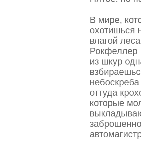
В мире, кот
охотишься 
влагой лес
Рокфеллер 
из шкур одн
взбираешьс
небоскреба
оттуда крох
которые мол
выкладываю
заброшенно
автомагист