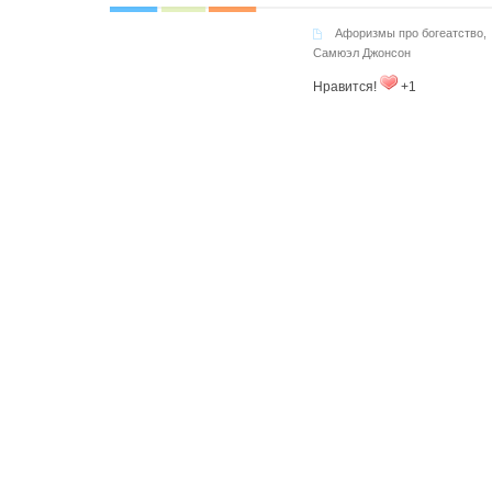
Афоризмы про богеатство
,
Самюэл Джонсон
Нравится!
+1