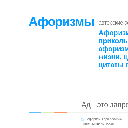
Афоризмы
авторские 
Афоризм
приколь
афоризм
жизни, 
цитаты 
Ад - это зап
Афоризмы про религию
,
Эмиль Мишель Чоран