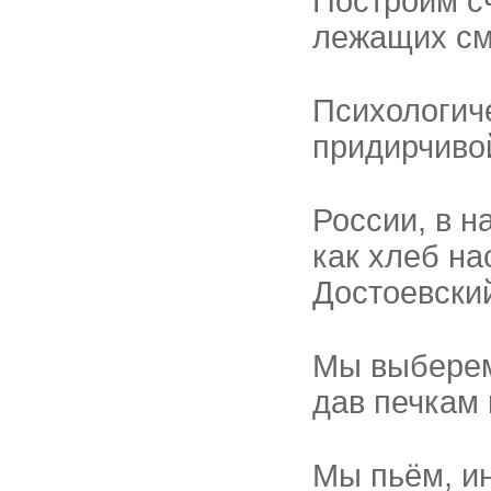
Построим с
лежащих сми
Психологич
придирчиво
России, в н
как хлеб н
Достоевски
Мы выберем
дав печкам 
Мы пьём, ин