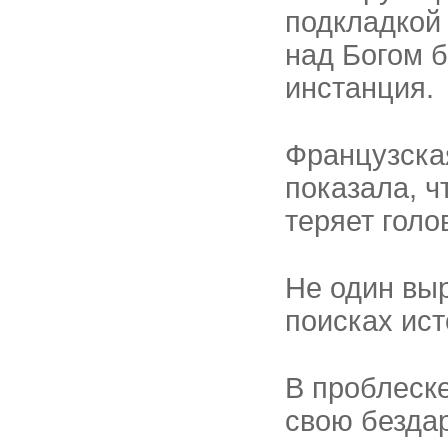
подкладкой 
над Богом 
инстан­ция.
Французска
показала, ч
теряет голов
Не один вы
поисках ист
В проблеск
свою бездар