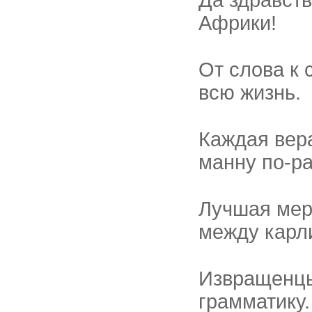
Да здравст
Африки!
От слова к 
всю жизнь.
Каждая вер
манну по-ра
Лучшая мер
между карли
Извращенцы
грамматику.