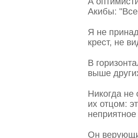
А оптимисти
Акибы: "Все
Я не принад
крест, не ви
В горизонт
выше других
Никогда не 
их отцом: э
неприятное
Он верующий