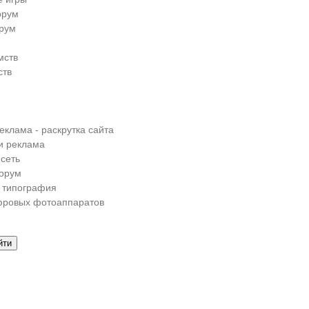
орум
рум
мств
ств
еклама - раскрутка сайта
и реклама
сеть
орум
 типография
фровых фотоаппаратов