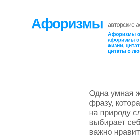
Афоризмы
авторские 
Афоризмы о
афоризмы о 
жизни, цита
цитаты о лю
Одна умная ж
фразу, котор
на природу с
выбирает себ
важно нравит