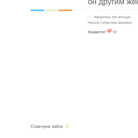
он другим же
Афоризмы про женщин
,
Никола Себастиан Шамфор
Нравится!
+2
Советуем зайти