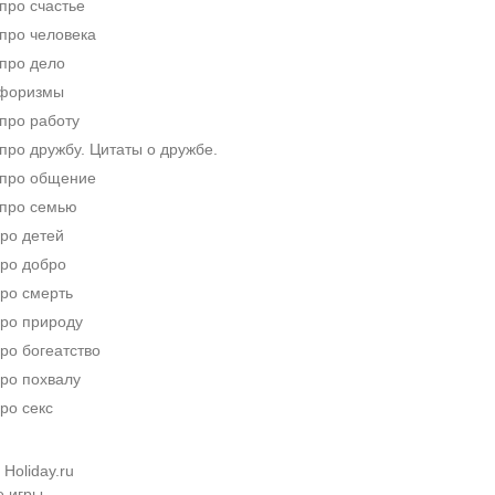
про счастье
про человека
про дело
афоризмы
про работу
ро дружбу. Цитаты о дружбе.
про общение
про семью
ро детей
ро добро
ро смерть
ро природу
ро богеатство
ро похвалу
ро секс
Holiday.ru
е игры