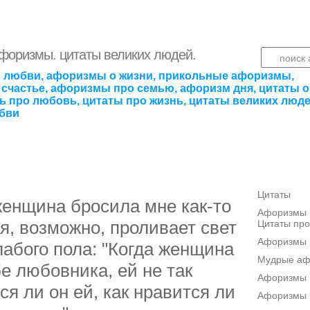
афоризмы. цитаты великих людей.
 любви, афоризмы о жизни, прикольные афоризмы,
счастье, афоризмы про семью, афоризм дня, цитаты о
ть про любовь, цитаты про жизнь, цитаты великих люде
бви
Цитаты
енщина бросила мне как-то
Афоризмы п
ая, возможно, проливает свет
Цитаты про
Афоризмы 
лабого пола: "Когда женщина
Мудрые а
е любовника, ей не так
Афоризмы п
ся ли он ей, как нравится ли
Афоризмы 