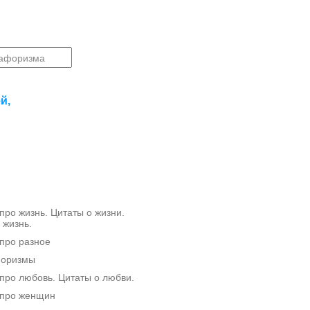
й,
ро жизнь. Цитаты о жизни.
 жизнь.
про разное
форизмы
ро любовь. Цитаты о любви.
про женщин