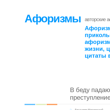
Афоризмы
авторские 
Афоризм
приколь
афоризм
жизни, 
цитаты 
В беду падают
преступление
Бестужев-Марлинский